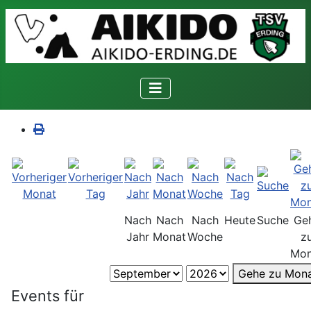
Nach
Nach
Nach
Heute
Suche
Ge
Jahr
Monat
Woche
z
Mon
Gehe zu Mon
Events für