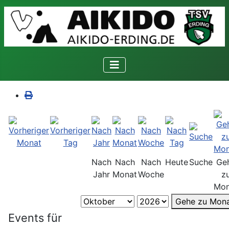
Nach
Nach
Nach
Heute
Suche
Ge
Jahr
Monat
Woche
z
Mon
Gehe zu Mon
Events für