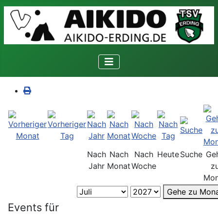
Nach
Nach
Nach
Heute
Suche
Ge
Jahr
Monat
Woche
z
Mon
Gehe zu Mon
Events für